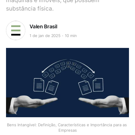
máquinas e imóveis, que possuem
substância física.
Valen Brasil
1 de jan de 2025
10 min
Bens Intangível: Definição, Características e Importância para as 
Empresas