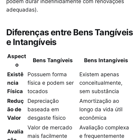
podem durar indefinidamente com renovações
adequadas).
Diferenças entre Bens Tangíveis
e Intangíveis
Aspect
Bens Tangíveis
Bens Intangíveis
o
Existê
Possuem forma
Existem apenas
ncia
física e podem ser
conceitualmente,
Física
tocados
sem substância
Reduç
Depreciação
Amortização ao
ão de
baseada em
longo da vida útil
Valor
desgaste físico
econômica
Valor de mercado
Avaliação complexa
Avalia
mais facilmente
e frequentemente
ção