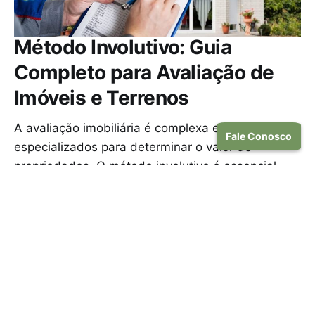
Método Involutivo: Guia
Completo para Avaliação de
Imóveis e Terrenos
A avaliação imobiliária é complexa e usa métodos
Fale Conosco
especializados para determinar o valor de
propriedades. O método involutivo é essencial
para avaliar terrenos e imóveis em
desenvolvimento.
VALEN BRASIL
1 DE JAN DE 2025
Registro de Responsabilidade Técnica
(RRT): Guia Completo